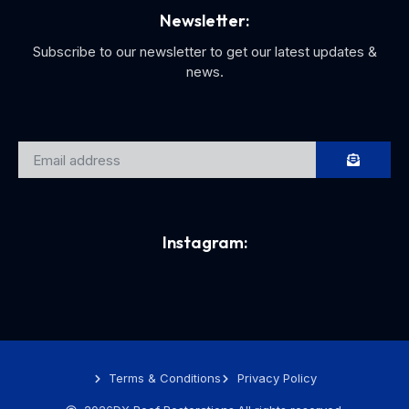
c
i
s
n
Newsletter:
e
t
t
t
Subscribe to our newsletter to get our latest updates &
news.
b
t
a
e
o
e
g
r
SUBMIT
Email
address
o
r
r
e
k
a
s
Instagram:
m
t
Terms & Conditions
Privacy Policy