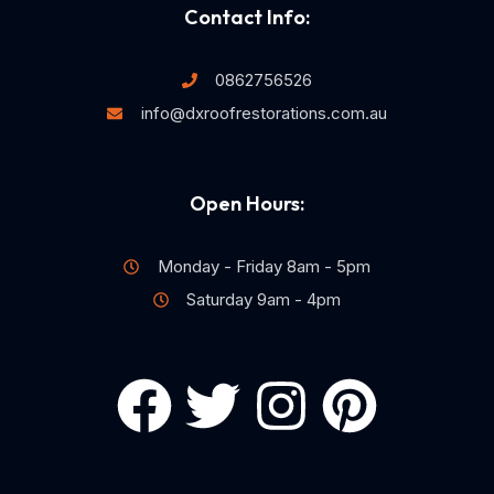
Contact Info:
0862756526
info@dxroofrestorations.com.au
Open Hours:
Monday - Friday 8am - 5pm
Saturday 9am - 4pm
F
T
I
P
a
w
n
i