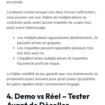
accumulé.
La tension monte lorsque ces deux forces s’affrontent ;
vous pouvez voir une chaîne de multiplicateurs se
construire juste avant qu’une roquette ne coupe tout,
juste avant l’atterrissage.
Les multiplicateurs apparaissent aléatoirement ; ils
peuvent arriver en grappes.
Les roquettes peuvent apparaître plusieurs fois
lors d’un seul vol.
L’équilibre entre multiplicateurs et roquettes
façonne le profil de risque.
La faible volatilité du jeu garantit que ces événements se
produisent assez souvent pour qu’un joueur qui préfère
les gains rapides reste constamment engagé.
4. Demo vs Réel – Tester