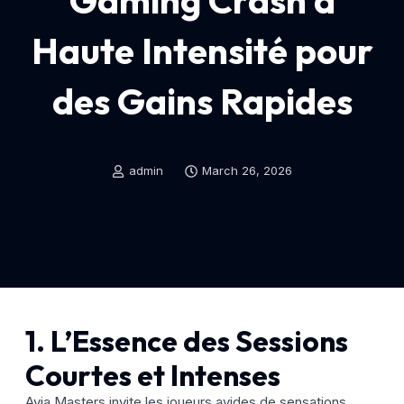
Gaming Crash à
k
s
a
Haute Intensité pour
-
t
m
des Gains Rapides
f
admin
March 26, 2026
1. L’Essence des Sessions
Courtes et Intenses
Avia Masters invite les joueurs avides de sensations