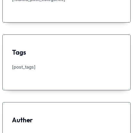
Tags
[post_tags]
Auther