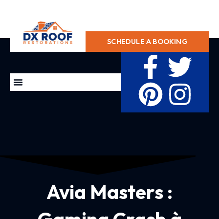
Skip
to
0862756526
content
SCHEDULE A BOOKING
F
P
T
I
Menu
a
i
w
n
c
n
i
s
e
t
t
t
b
e
t
a
o
r
e
g
Avia Masters :
o
e
r
r