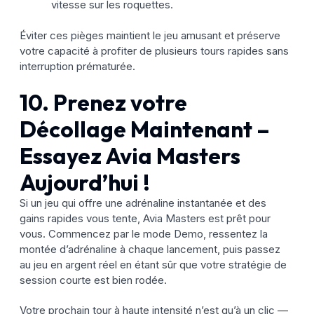
vitesse sur les roquettes.
Éviter ces pièges maintient le jeu amusant et préserve
votre capacité à profiter de plusieurs tours rapides sans
interruption prématurée.
10. Prenez votre
Décollage Maintenant –
Essayez Avia Masters
Aujourd’hui !
Si un jeu qui offre une adrénaline instantanée et des
gains rapides vous tente, Avia Masters est prêt pour
vous. Commencez par le mode Demo, ressentez la
montée d’adrénaline à chaque lancement, puis passez
au jeu en argent réel en étant sûr que votre stratégie de
session courte est bien rodée.
Votre prochain tour à haute intensité n’est qu’à un clic —