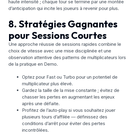
haute intensité ; chaque tour se termine par une montée
d’anticipation qui incite les joueurs à revenir pour plus.
8. Stratégies Gagnantes
pour Sessions Courtes
Une approche réussie de sessions rapides combine le
choix de vitesse avec une mise disciplinée et une
observation attentive des patterns de multiplicateurs lors
de la pratique en Demo.
Optez pour Fast ou Turbo pour un potentiel de
multiplicateur plus élevé.
Gardez la taille de la mise constante ; évitez de
chasser les pertes en augmentant les enjeux
après une défaite.
Profitez de l’auto‑play si vous souhaitez jouer
plusieurs tours d’affilée — définissez des
conditions d’arrêt pour éviter des pertes
incontrôlées.