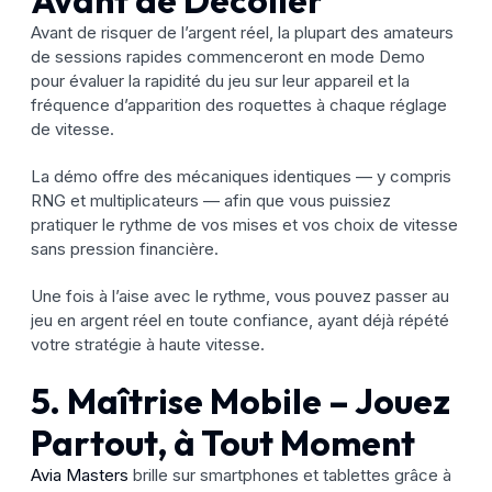
Avant de Décoller
Avant de risquer de l’argent réel, la plupart des amateurs
de sessions rapides commenceront en mode Demo
pour évaluer la rapidité du jeu sur leur appareil et la
fréquence d’apparition des roquettes à chaque réglage
de vitesse.
La démo offre des mécaniques identiques — y compris
RNG et multiplicateurs — afin que vous puissiez
pratiquer le rythme de vos mises et vos choix de vitesse
sans pression financière.
Une fois à l’aise avec le rythme, vous pouvez passer au
jeu en argent réel en toute confiance, ayant déjà répété
votre stratégie à haute vitesse.
5. Maîtrise Mobile – Jouez
Partout, à Tout Moment
Avia Masters
brille sur smartphones et tablettes grâce à