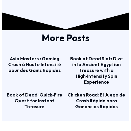
More Posts
Avia Masters : Gaming
Book of Dead Slot: Dive
Crash à Haute Intensité
into Ancient Egyptian
pour des Gains Rapides
Treasure with a
High‑Intensity Spin
Experience
Book of Dead: Quick‑Fire
Chicken Road: El Juego de
Quest for Instant
Crash Rápido para
Treasure
Ganancias Rápidas