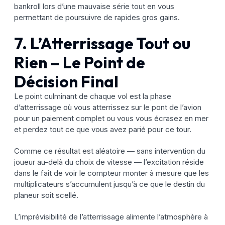
bankroll lors d’une mauvaise série tout en vous
permettant de poursuivre de rapides gros gains.
7. L’Atterrissage Tout ou
Rien – Le Point de
Décision Final
Le point culminant de chaque vol est la phase
d’atterrissage où vous atterrissez sur le pont de l’avion
pour un paiement complet ou vous vous écrasez en mer
et perdez tout ce que vous avez parié pour ce tour.
Comme ce résultat est aléatoire — sans intervention du
joueur au-delà du choix de vitesse — l’excitation réside
dans le fait de voir le compteur monter à mesure que les
multiplicateurs s’accumulent jusqu’à ce que le destin du
planeur soit scellé.
L’imprévisibilité de l’atterrissage alimente l’atmosphère à