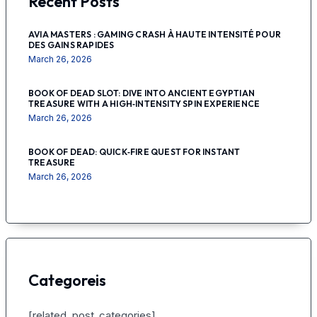
Recent Posts
AVIA MASTERS : GAMING CRASH À HAUTE INTENSITÉ POUR
DES GAINS RAPIDES
March 26, 2026
BOOK OF DEAD SLOT: DIVE INTO ANCIENT EGYPTIAN
TREASURE WITH A HIGH‑INTENSITY SPIN EXPERIENCE
March 26, 2026
BOOK OF DEAD: QUICK‑FIRE QUEST FOR INSTANT
TREASURE
March 26, 2026
Categoreis
[related_post_categories]