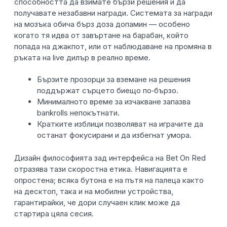
способността да взимате бързи решения и да
получавате незабавни награди. Системата за награди
на мозъка обича бърз доза допамин — особено
когато тя идва от завъртане на барабан, който
попада на джакпот, или от наблюдаване на промяна в
ръката на live дилър в реално време.
Бързите прозорци за вземане на решения
поддържат сърцето биещо по‑бързо.
Минималното време за изчакване запазва
bankrolls непокътнати.
Кратките изблици позволяват на играчите да
останат фокусирани и да избегнат умора.
Дизайн философията зад интерфейса на Bet On Red
отразява тази скоростна етика. Навигацията е
опростена; всяка бутона е на пътя на палеца както
на десктоп, така и на мобилни устройства,
гарантирайки, че дори случаен клик може да
стартира цяла сесия.