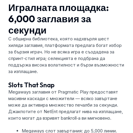
Игралната площадка:
6,000 заглавия за
секунди
С обширна библиотека, която надхвърля шест
хиляди заглавия, платформата предлага богат избор
за бързия играч. Но не всяка игра е създадена за
спринт‑стил игра; селекцията е подбрана да
поддържа висока волатилност и бързи възможности
за изплащане.
Slots That Snap
Megaways заглавия от Pragmatic Play предоставят
масивни каскади с множители — всяко завъртане
може да активира множество печалби за секунди.
Джакпотите от NetEnt предлагат нива на изплащане,
които могат да взривят bankroll‑а ви мигновено.
Megaways слот завъртания: до 5,000 линии.