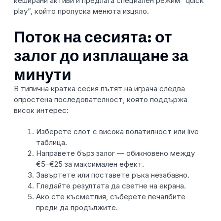
кеширани активи и предлага специален режим “quick
play”, който пропуска менюта изцяло.
Поток на сесията: от
залог до изплащане за
минути
В типична кратка сесия пътят на играча следва
опростена последователност, която поддържа
висок интерес:
Изберете слот с висока волатилност или live
таблица.
Направете бърз залог — обикновено между
€5–€25 за максимален ефект.
Завъртете или поставете ръка незабавно.
Гледайте резултата да светне на екрана.
Ако сте късметлия, съберете печалбите
преди да продължите.