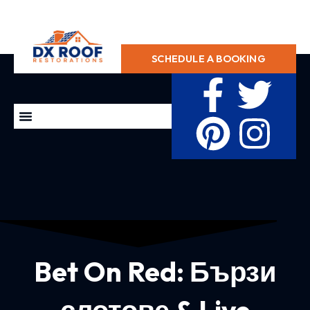
Skip
to
0862756526
content
SCHEDULE A BOOKING
F
P
T
I
Menu
a
i
w
n
c
n
i
s
e
t
t
t
b
e
t
a
o
r
e
g
Bet On Red: Бързи
o
e
r
r