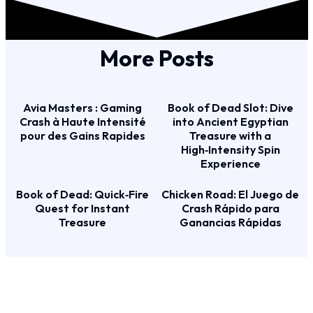
More Posts
Avia Masters : Gaming
Book of Dead Slot: Dive
Crash à Haute Intensité
into Ancient Egyptian
pour des Gains Rapides
Treasure with a
High‑Intensity Spin
Experience
Book of Dead: Quick‑Fire
Chicken Road: El Juego de
Quest for Instant
Crash Rápido para
Treasure
Ganancias Rápidas