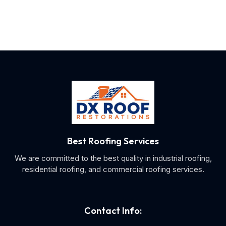
Best Roofing Services
We are committed to the best quality in industrial roofing,
residential roofing, and commercial roofing services.
Contact Info: