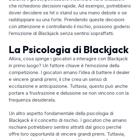
che richiedono decisioni rapide. Ad esempio, potrebbero
dover decidere se hit o stand su una mano debole o se
raddoppiare su una forte. Prendendo queste decisioni
con attenzione e controllando il rischio, possono godersi
l’emozione di Blackjack senza sentirsi sopraffatti.
La Psicologia di Blackjack
Allora, cosa spinge i giocatori a interagire con Blackjack
in primo luogo? Un fattore chiave è l’emozione della
competizione. I giocatori amano l’idea di battere il dealer
e vincere grandi premi, il che crea un senso di
eccitazione e anticipazione. Tuttavia, questo può anche
portare a frustrazione e delusione se non vincono con la
frequenza desiderata.
Un altro aspetto fondamentale della psicologia di
Blackjack è il concetto di rischio. I giocatori che amano
rischiare potrebbero sentirsi attratti dal gioco perché
offre loro opportunità di vincere grandi premi. Tuttavia,