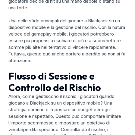
giocatore decide di hit su una mano debole o stand su
una forte.
Una delle sfide principali del giocare a Blackjack su un
dispositivo mobile è la gestione del rischio. Con la natura
veloce del gameplay mobile, i giocatori potrebbero
essere più propensi a rischiare di più e a scommettere
somme più alte nel tentativo di vincere rapidamente.
Tuttavia, questo può anche portare a perdite se non si fa
attenzione.
Flusso di Sessione e
Controllo del Rischio
Allora, come gestiscono il rischio i giocatori quando
giocano a Blackjack su un dispositivo mobile? Una
strategia comune è impostare un budget per ogni
sessione e rispettarlo. Questo può comportare limitare
l’importo scommesso o impostare un obiettivo di
vincita/perdita specifico. Controllando il rischio, i