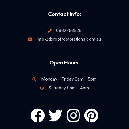
Contact Info:
0862756526
info@dxroofrestorations.com.au
Open Hours:
Monday - Friday 8am - 5pm
Saturday 9am - 4pm
F
T
I
P