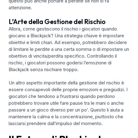
questo può anche portare a perdite se non si fa
attenzione.
L’Arte della Gestione del Rischio
Allora, come gestiscono il rischio i giocatori quando
giocano a Blackjack? Una strategia chiave è impostare
obiettivi e limiti chiari. Ad esempio, potrebbero decidere
di limitare le perdite a una certa somma o di impostare un
obiettivo di vincita/perdita specifico. Controllando il
rischio, i giocatori possono godersi l’emozione di
Blackjack senza rischiare troppo.
Un altro aspetto importante della gestione del rischio è
essere consapevoli delle proprie emozioni e pregiudizi. I
giocatori che tendono a frustrarsi quando perdono
potrebbero trovare utile fare pause tra le mani o anche
passare a un gioco diverso per un po’. Questo li aiuta a
mantenere la calma e la concentrazione, piuttosto che
lasciarsi prendere dall’impulso del momento.