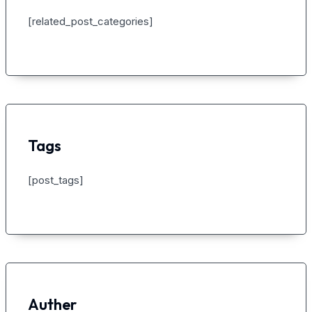
[related_post_categories]
Tags
[post_tags]
Auther