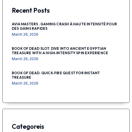
Recent Posts
AVIA MASTERS : GAMING CRASH À HAUTE INTENSITÉ POUR
DES GAINS RAPIDES
March 26, 2026
BOOK OF DEAD SLOT: DIVE INTO ANCIENT EGYPTIAN
TREASURE WITH A HIGH‑INTENSITY SPIN EXPERIENCE
March 26, 2026
BOOK OF DEAD: QUICK‑FIRE QUEST FOR INSTANT
TREASURE
March 26, 2026
Categoreis