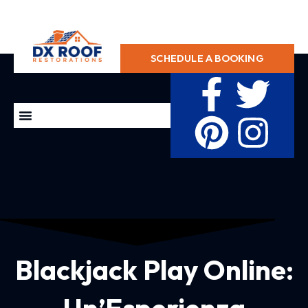
Skip
to
0862756526
content
SCHEDULE A BOOKING
F
P
T
I
Menu
a
i
w
n
c
n
i
s
e
t
t
t
b
e
t
a
o
r
e
g
Blackjack Play Online:
o
e
r
r