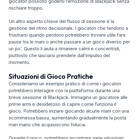
giocatori possono godersi l’emozione di Blackjack senza
rischiare troppo.
Un altro aspetto chiave del flusso di sessione è la
gestione del ritmo decisionale. I giocatori che tendono a
frustrarsi quando perdono potrebbero trovare utile fare
pause tra le mani o anche passare a un gioco diverso per
un po’. Questo li aiuta a rimanere calmi e concentrati,
piuttosto che lasciarsi prendere dall’impulso del
momento.
Situazioni di Gioco Pratiche
Consideriamo un esempio pratico di come i giocatori
potrebbero interagire con la piattaforma durante una
breve sessione di Blackjack. Immagina un giocatore alle
prime armi e desideroso di capire come funziona il
gioco. Potrebbero iniziare giocando alcune mani con una
scommessa bassa, aumentando gradualmente la posta
man mano che acquisiscono fiducia.
Durante il gioco, potrebbero incontrare varie situazioni