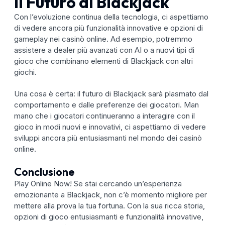
Il Futuro di Blackjack
Con l’evoluzione continua della tecnologia, ci aspettiamo
di vedere ancora più funzionalità innovative e opzioni di
gameplay nei casinò online. Ad esempio, potremmo
assistere a dealer più avanzati con AI o a nuovi tipi di
gioco che combinano elementi di Blackjack con altri
giochi.
Una cosa è certa: il futuro di Blackjack sarà plasmato dal
comportamento e dalle preferenze dei giocatori. Man
mano che i giocatori continueranno a interagire con il
gioco in modi nuovi e innovativi, ci aspettiamo di vedere
sviluppi ancora più entusiasmanti nel mondo dei casinò
online.
Conclusione
Play Online Now! Se stai cercando un’esperienza
emozionante a Blackjack, non c’è momento migliore per
mettere alla prova la tua fortuna. Con la sua ricca storia,
opzioni di gioco entusiasmanti e funzionalità innovative,