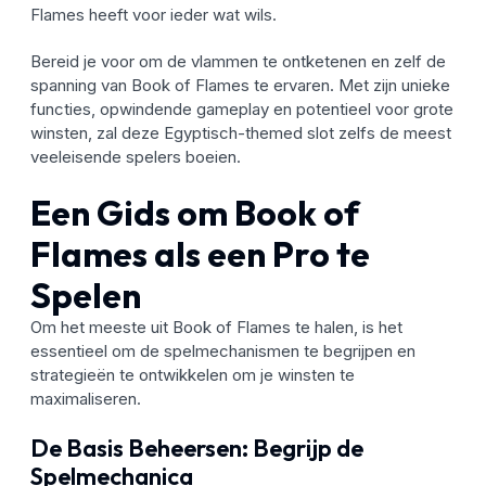
Flames heeft voor ieder wat wils.
Bereid je voor om de vlammen te ontketenen en zelf de
spanning van Book of Flames te ervaren. Met zijn unieke
functies, opwindende gameplay en potentieel voor grote
winsten, zal deze Egyptisch-themed slot zelfs de meest
veeleisende spelers boeien.
Een Gids om Book of
Flames als een Pro te
Spelen
Om het meeste uit Book of Flames te halen, is het
essentieel om de spelmechanismen te begrijpen en
strategieën te ontwikkelen om je winsten te
maximaliseren.
De Basis Beheersen: Begrijp de
Spelmechanica