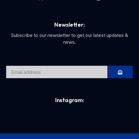
a
w
n
i
c
i
s
n
Newsletter:
e
t
t
t
Subscribe to our newsletter to get our latest updates &
news.
b
t
a
e
o
e
g
r
SUBMIT
Email
address
o
r
r
e
k
a
s
Instagram:
m
t