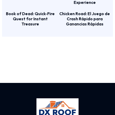
Experience
Book of Dead: Quick‑Fire
Chicken Road: El Juego de
Quest for Instant
Crash Rápido para
Treasure
Ganancias Rápidas