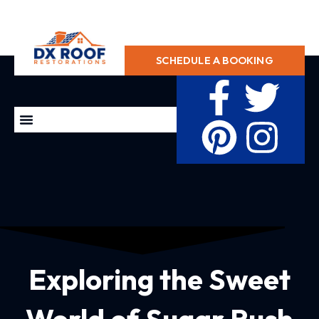
Skip
to
0862756526
content
SCHEDULE A BOOKING
F
P
T
I
Menu
a
i
w
n
c
n
i
s
e
t
t
t
b
e
t
a
o
r
e
g
Exploring the Sweet
o
e
r
r