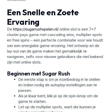
Een Snelle en Zoete
Ervaring
De
https://sugarrushspelen.nl/
online slot is een 7×7
cluster pays game met cascading wins, multiplier spots
en free spins – een perfecte combinatie voor wie houdt
van een energieke game-ervaring. Het ontwerp en de
lay-out van de game maken het gemakkelijk te
navigeren, zelfs voor nieuwe gebruikers die niet bekend
zijn met online slots.
Beginnen met Sugar Rush
De eerste stap is om je inzetbedrag in te stellen
en indien nodig de autoplay-instellingen aan te
passen.
Als je klaar bent, klik je op de spin-knop om de
game te starten.
Let op de multiplier spots, want die kunnen je