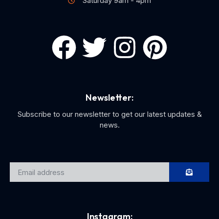
Saturday 9am - 4pm
F
T
I
P
a
w
n
i
c
i
s
n
Newsletter:
e
t
t
t
Subscribe to our newsletter to get our latest updates &
news.
b
t
a
e
o
e
g
r
SUBMIT
Email
address
o
r
r
e
k
a
s
Instagram: