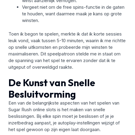
winst aanzienlijk verhogen.
Vergeet niet om de free spins-functie in de gaten
te houden, want daarmee maak je kans op grote
winsten.
Toen ik begon te spelen, merkte ik dat ik korte sessies
leuk vond, vaak tussen 5-10 minuten, waarin ik me richtte
op snelle uitkomsten en probeerde mijn winsten te
maximaliseren. Dit speelpatroon stelde me in staat om
de spanning van het spel te ervaren zonder dat ik te
uitgeput of overweldigd raakte.
De Kunst van Snelle
Besluitvorming
Een van de belangrijkste aspecten van het spelen van
Sugar Rush online slots is het maken van snelle
beslissingen. Bij elke spin moet je beslissen of je je
inzetbedrag aanpast, je autoplay-instellingen wijzigt of
het spel gewoon op zijn eigen laat doorgaan.