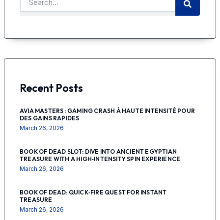
Recent Posts
AVIA MASTERS : GAMING CRASH À HAUTE INTENSITÉ POUR
DES GAINS RAPIDES
March 26, 2026
BOOK OF DEAD SLOT: DIVE INTO ANCIENT EGYPTIAN
TREASURE WITH A HIGH‑INTENSITY SPIN EXPERIENCE
March 26, 2026
BOOK OF DEAD: QUICK‑FIRE QUEST FOR INSTANT
TREASURE
March 26, 2026