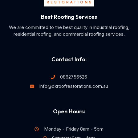
Best Roofing Services
We are committed to the best quality in industrial roofing,
residential roofing, and commercial roofing services.
Contact Info:
0862756526
info@dxroofrestorations.com.au
Open Hours:
Monday - Friday 8am - 5pm