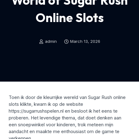
World of Sugar Rush
k
s
a
Online Slots
-
t
m
f
admin
March 13, 2026
Toen ik door de kleurrijke wereld van Sugar Rush online
slots klikte, kwam ik op de website
https://sugarrushspelen.nl en besloot ik het eens te
proberen. Het levendige thema, dat doet denken aan
een snoepwinkel voor kinderen, trok meteen mijn
aandacht en maakte me enthousiast om de game te
verkennen.