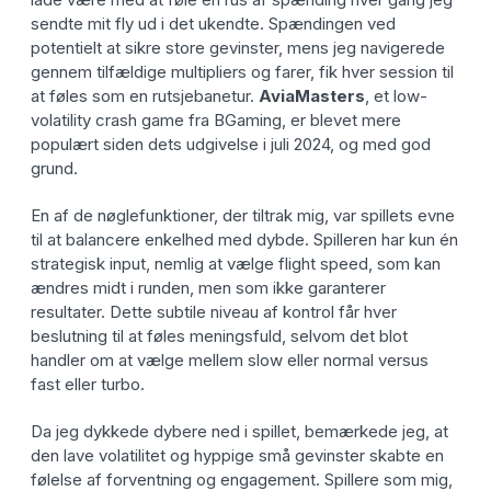
sendte mit fly ud i det ukendte. Spændingen ved
potentielt at sikre store gevinster, mens jeg navigerede
gennem tilfældige multipliers og farer, fik hver session til
at føles som en rutsjebanetur.
AviaMasters
, et low-
volatility crash game fra BGaming, er blevet mere
populært siden dets udgivelse i juli 2024, og med god
grund.
En af de nøglefunktioner, der tiltrak mig, var spillets evne
til at balancere enkelhed med dybde. Spilleren har kun én
strategisk input, nemlig at vælge flight speed, som kan
ændres midt i runden, men som ikke garanterer
resultater. Dette subtile niveau af kontrol får hver
beslutning til at føles meningsfuld, selvom det blot
handler om at vælge mellem slow eller normal versus
fast eller turbo.
Da jeg dykkede dybere ned i spillet, bemærkede jeg, at
den lave volatilitet og hyppige små gevinster skabte en
følelse af forventning og engagement. Spillere som mig,