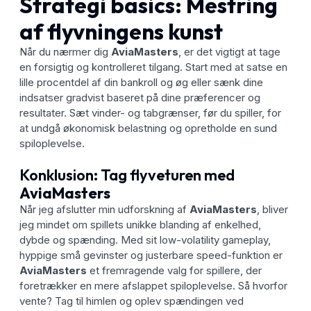
Strategi basics: Mestring
af flyvningens kunst
Når du nærmer dig
AviaMasters
, er det vigtigt at tage
en forsigtig og kontrolleret tilgang. Start med at satse en
lille procentdel af din bankroll og øg eller sænk dine
indsatser gradvist baseret på dine præferencer og
resultater. Sæt vinder- og tabgrænser, før du spiller, for
at undgå økonomisk belastning og opretholde en sund
spiloplevelse.
Konklusion: Tag flyveturen med
AviaMasters
Når jeg afslutter min udforskning af
AviaMasters
, bliver
jeg mindet om spillets unikke blanding af enkelhed,
dybde og spænding. Med sit low-volatility gameplay,
hyppige små gevinster og justerbare speed-funktion er
AviaMasters
et fremragende valg for spillere, der
foretrækker en mere afslappet spiloplevelse. Så hvorfor
vente? Tag til himlen og oplev spændingen ved