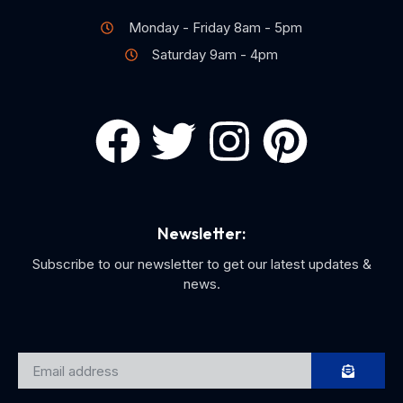
Monday - Friday 8am - 5pm
Saturday 9am - 4pm
F
T
I
P
a
w
n
i
c
i
s
n
Newsletter:
e
t
t
t
Subscribe to our newsletter to get our latest updates &
news.
b
t
a
e
o
e
g
r
SUBMIT
Email
address